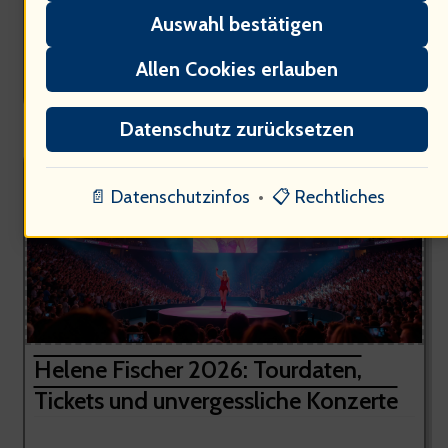
Auswahl bestätigen
⋅ Beitrag vom: 2/19/2026
Allen Cookies erlauben
Herzogin Meghan steht im Mittelpunkt öffentlicher Aufmerksamkeit
(…) Ihre, ihre Entscheidungen und die ständige Kritik...
Datenschutz zurücksetzen
📄 Datenschutzinfos
•
📋 Rechtliches
Helene Fischer 2026: Tourdaten,
Tickets und unvergessliche Konzerte