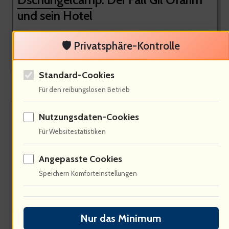
und sein Hotel
🛡️ Privatsphäre-Kontrolle
⋅ Beitrag vom: 2/19/2026
Der Fall Gil Ofarim polarisiert und hat nicht nur daserobert, sondern
auch ein Leipziger Hotel...
Standard-Cookies
Für den reibungslosen Betrieb
Nutzungsdaten-Cookies
Für Websitestatistiken
Angepasste Cookies
Speichern Komforteinstellungen
Meghan Markle: Familie, Kritik und
Nur das Minimum
das Streben nach Privatsphäre