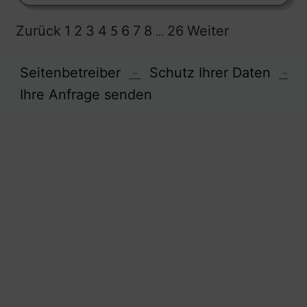
Seitennummerierung
Zurück
1
2
3
4
5
6
7
8
…
26
Weiter
der
Beiträge
Seitenbetreiber
-
Schutz Ihrer Daten
-
Ihre Anfrage senden