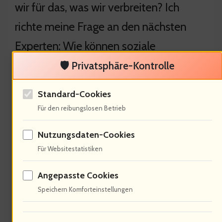
wir für das, was wir verbreiten? Ich
richte meine Frage an den nächsten
Experten: Wie können soziale
Bewegungen die Wahrnehmung von
🛡️ Privatsphäre-Kontrolle
Skandalen beeinflussen?
Standard-Cookies
Für den reibungslosen Betrieb
Nutzungsdaten-Cookies
Der Einfluss sozialer
Für Websitestatistiken
Bewegungen auf die
Angepasste Cookies
Wahrnehmung von Skandalen
Speichern Komforteinstellungen