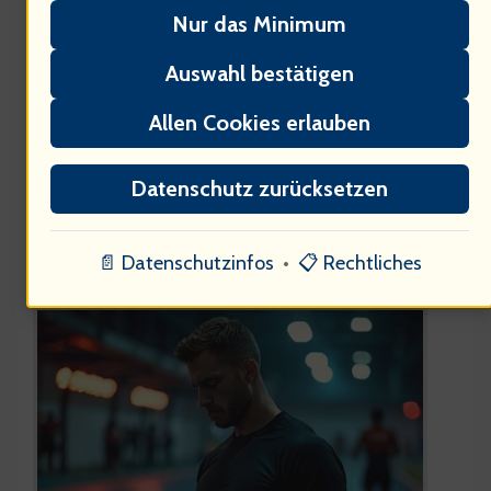
können psychologische Ansätze
Nur das Minimum
Athleten in ihrer Karriere unterstützen?
Auswahl bestätigen
• Quelle: Richter, "Sport und", S. 29
Allen Cookies erlauben
Datenschutz zurücksetzen
Psychologische Ansätze im
📄 Datenschutzinfos
•
📋 Rechtliches
Sport: Ein Blick in die Psyche