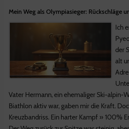
Mein Weg als Olympiasieger: Rückschläge 
Ich 
Pyeo
der S
alt 
Adre
Unte
Vater Hermann, ein ehemaliger Ski-alpin-We
Biathlon aktiv war, gaben mir die Kraft. Do
Kreuzbandriss. Ein harter Kampf » 100% E
Der Weg zurück zur Spitze war steinig, aber