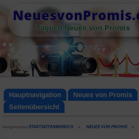
Skip
NeuesvonPromis.
to
content
Täglich Neues von Promis
Hauptnavigation
Neues von Promis
Seitenübersicht
STARTSEITENBEREICH
NEUES VON PROMIS
Kategorienpfad
⇒
⇒