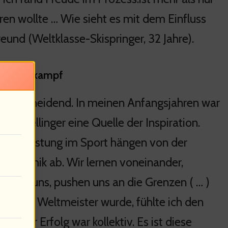
ieren wollte … Wie sieht es mit dem Einfluss
eund (Weltklasse-Skispringer, 32 Jahre).
 im Wettkampf
st entscheidend. In meinen Anfangsjahren war
as Wellinger eine Quelle der Inspiration.
der Leistung im Sport hängen von der
dynamik ab. Wir lernen voneinander,
vieren uns, pushen uns an die Grenzen ( … )
ich 2017 Weltmeister wurde, fühlte ich den
jeder Erfolg war kollektiv. Es ist diese