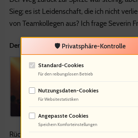
Sieg; es ist Leidenschaft, die ich nicht verl
von Teamkollegen aus? Ich frage Severin Fr
Der Einfluss von Teamkollegen: Inspiration
🛡️ Privatsphäre-Kontrolle
Es i
Standard-Cookies
Andre
Für den reibungslosen Betrieb
75% 
Nutzungsdaten-Cookies
Team
Für Websitestatistiken
moti
Angepasste Cookies
Als 
Speichern Komforteinstellungen
Rückhalt des Teams. Wir feierten zusammen, 