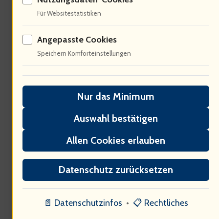
70% der Einnahmen im
Für Websitestatistiken
Unterhaltungssektor stammen von
Live-Events. Stefanie Hertels Tour wird
Angepasste Cookies
Speichern Komforteinstellungen
nicht nur Emotionen wecken, sondern
auch wirtschaftliche Impulse setzen.
Der Schlager kann als wirtschaftlicher
Nur das Minimum
Motor fungieren […] Welche
Auswahl bestätigen
Herausforderungen sieht die Branche in
Allen Cookies erlauben
der Zukunft?
Datenschutz zurücksetzen
📄 Datenschutzinfos
•
📋 Rechtliches
Politische Dimensionen des