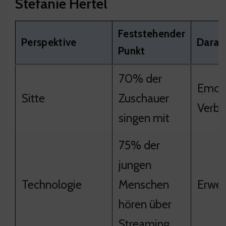
Stefanie Hertel
Feststehender
Perspektive
Daraus
Punkt
70% der
Emoti
Sitte
Zuschauer
Verbu
singen mit
75% der
jungen
Technologie
Menschen
Erwei
hören über
Streaming