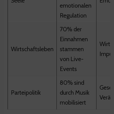
Seele
Emoti
emotionalen
Regulation
70% der
Einnahmen
Wirts
Wirtschaftsleben
stammen
Impul
von Live-
Events
80% sind
Gesel
Parteipolitik
durch Musik
Verän
mobilisiert