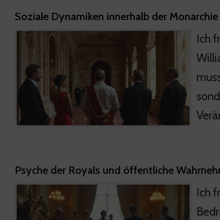
Soziale Dynamiken innerhalb der Monarchie
Ich 
Will
muss
sond
Verä
Psyche der Royals und öffentliche Wahrne
Ich 
Bedr