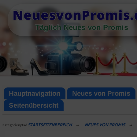
Skip
NeuesvonPromis.
to
content
Täglich Neues von Promis
Hauptnavigation
Neues von Promis
Seitenübersicht
STARTSEITENBEREICH
NEUES VON PROMIS
Kategorienpfad
⇒
⇒