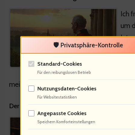
Ich 
um d
Inte
🛡️ Privatsphäre-Kontrolle
Bevö
eine
Standard-Cookies
Vater
Für den reibungslosen Betrieb
meine Forderung zurück. Das war frustrier
Nutzungsdaten-Cookies
Für Websitestatistiken
Der Druck des Erbes
Angepasste Cookies
Ich 
Speichern Komforteinstellungen
Mona