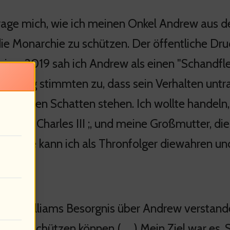
frage mich, wie ich meinen Onkel Andrew aus de
ie Monarchie zu schützen. Der öffentliche D
rview 2019 sah ich Andrew als einen "Schandfl
lkerung stimmten zu, dass sein Verhalten untr
m solchen Schatten stehen. Ich wollte handeln,
, König Charles III ;, und meine Großmutter, di
end. Wie kann ich als Thronfolger diewahren u
habe Williams Besorgnis über Andrew verstanden 
rchie schützen können ( … ) Mein Ziel war es,