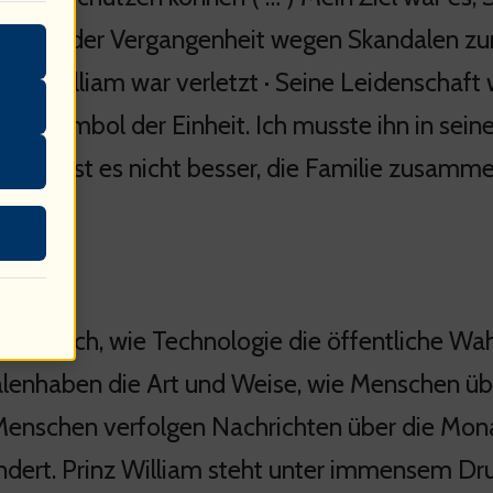
ten in der Vergangenheit wegen Skandalen zurüc
hen. William war verletzt · Seine Leidenschaft 
 ein Symbol der Einheit. Ich musste ihn in sei
ahren. Ist es nicht besser, die Familie zusamme
frage mich, wie Technologie die öffentliche W
alenhaben die Art und Weise, wie Menschen übe
Menschen verfolgen Nachrichten über die Mona
ndert. Prinz William steht unter immensem Dr