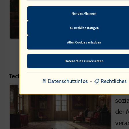
muss
Nur das Minimum
brec
Auswahl bestätigen
auch
zu w
Allen Cookies erlauben
Datenschutz zurücksetzen
Technologische Einflüsse auf die Monarchie
📄 Datenschutzinfos
•
📋 Rechtliches
Ich 
sozi
der 
verä