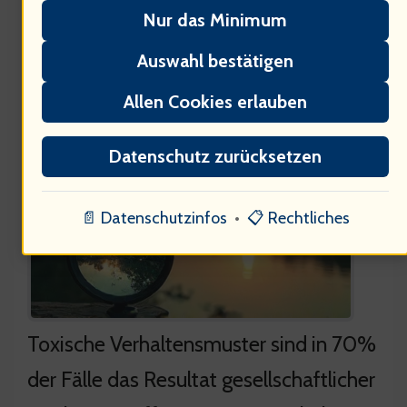
Nur das Minimum
Auswahl bestätigen
Erkennung und Bekämpfung
Allen Cookies erlauben
toxischer Verhaltensmuster
Datenschutz zurücksetzen
📄 Datenschutzinfos
•
📋 Rechtliches
Toxische Verhaltensmuster sind in 70%
der Fälle das Resultat gesellschaftlicher