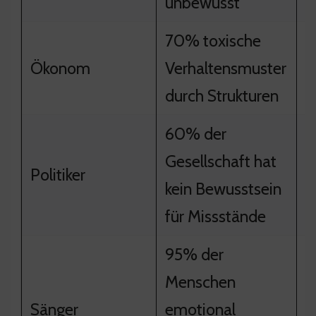
unbewusst
70% toxische
N
Ökonom
Verhaltensmuster
B
durch Strukturen
60% der
Gesellschaft hat
V
Politiker
kein Bewusstsein
G
für Missstände
95% der
Menschen
V
Sänger
emotional
k