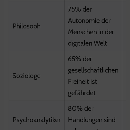
75% der
Autonomie der
F
Philosoph
Menschen in der
I
digitalen Welt
65% der
V
gesellschaftlichen
Soziologe
g
Freiheit ist
M
gefährdet
80% der
I
Psychoanalytiker
Handlungen sind
u