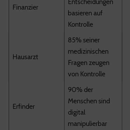
Entscheidungen
M
Finanzier
basieren auf
R
Kontrolle
85% seiner
medizinischen
W
Hausarzt
Fragen zeugen
ü
von Kontrolle
90% der
E
Menschen sind
Erfinder
K
digital
T
manipulierbar