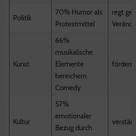
70% Humor als
regt ges
Politik
Protestmittel
Verände
66%
musikalische
Kunst
Elemente
fördern 
bereichern
Comedy
57%
emotionaler
Kultur
verstär
Bezug durch