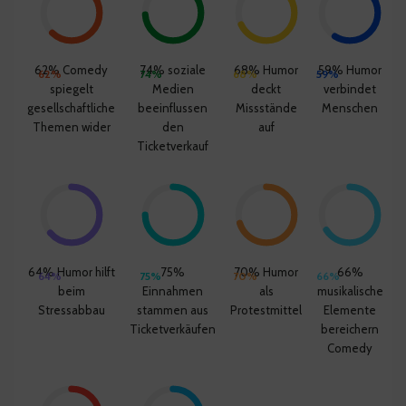
62% Comedy
74% soziale
68% Humor
59% Humor
62%
74%
68%
59%
spiegelt
Medien
deckt
verbindet
gesellschaftliche
beeinflussen
Missstände
Menschen
Themen wider
den
auf
Ticketverkauf
64% Humor hilft
75%
70% Humor
66%
64%
75%
70%
66%
beim
Einnahmen
als
musikalische
Stressabbau
stammen aus
Protestmittel
Elemente
Ticketverkäufen
bereichern
Comedy