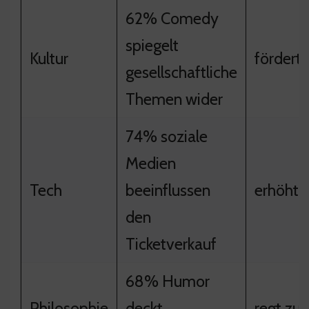
62% Comedy
spiegelt
Kultur
fördert
gesellschaftliche
Themen wider
74% soziale
Medien
Tech
beeinflussen
erhöht 
den
Ticketverkauf
68% Humor
Philosophie
deckt
regt zu