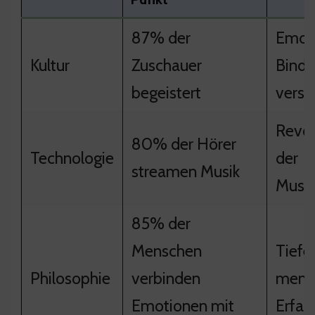
87% der
Emot
Kultur
Zuschauer
Bindu
begeistert
verst
Revol
80% der Hörer
Technologie
der
streamen Musik
Musik
85% der
Menschen
Tiefe
Philosophie
verbinden
mensc
Emotionen mit
Erfah