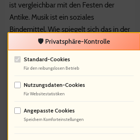
ist vergleichbar mit den Festen der
Antike. Musik ist ein soziales
Bindemittel. Wie spiegelt sich das in der
Psyche wider? Ich frage den
🛡️ Privatsphäre-Kontrolle
Psychologen, Dr. Tobias Klein
Standard-Cookies
(Psychologe, 40 Jahre).
Für den reibungslosen Betrieb
Nutzungsdaten-Cookies
Für Websitestatistiken
Psychologische Aspekte der
Angepasste Cookies
Musik
Speichern Komforteinstellungen