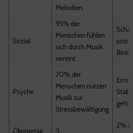
Melodien
95% der
Schaf
Menschen fühlen
Sozial
sozia
sich durch Musik
Bind
vereint
70% der
Emot
Menschen nutzen
Psyche
Stabil
Musik zur
geför
Stressbewältigung
2% de
Ökonomie
3