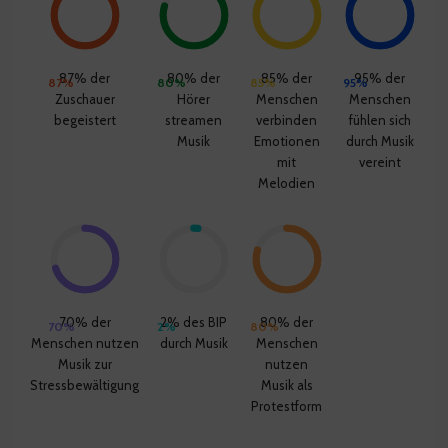
87% der
80% der
85% der
95% der
87%
80%
85%
95%
Zuschauer
Hörer
Menschen
Menschen
begeistert
streamen
verbinden
fühlen sich
Musik
Emotionen
durch Musik
mit
vereint
Melodien
70% der
2% des BIP
80% der
70%
2%
80%
Menschen nutzen
durch Musik
Menschen
Musik zur
nutzen
Stressbewältigung
Musik als
Protestform