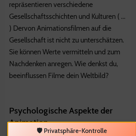
repräsentieren verschiedene
Gesellschaftsschichten und Kulturen ( …
) Dervon Animationsfilmen auf die
Gesellschaft ist nicht zu unterschätzen.
Sie können Werte vermitteln und zum
Nachdenken anregen. Wie denkst du,
beeinflussen Filme dein Weltbild?
Psychologische Aspekte der
Animation
🛡️ Privatsphäre-Kontrolle