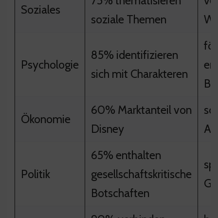
75% thematisieren
ve
Soziales
soziale Themen
We
fö
85% identifizieren
Psychologie
em
sich mit Charakteren
Bi
60% Marktanteil von
sc
Ökonomie
Disney
Ar
65% enthalten
spi
Politik
gesellschaftskritische
Ge
Botschaften