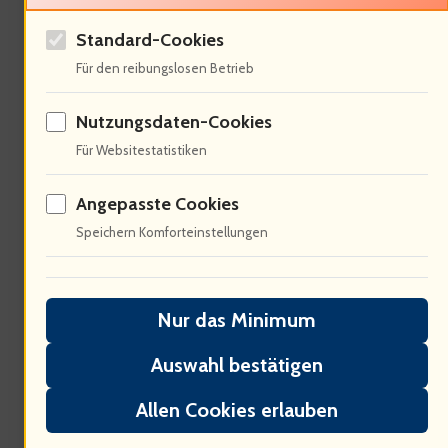
Standard-Cookies
Für den reibungslosen Betrieb
Nutzungsdaten-Cookies
Für Websitestatistiken
Angepasste Cookies
Die psychologischen Aspekte in
Speichern Komforteinstellungen
Animationsfilmen sind faszinierend –
85% der Zuschauer identifizieren sich
Nur das Minimum
mit den Charakteren, was emotionale
Bindungen schafft (…) Roger Allers
Auswahl bestätigen
verstand es, die Psyche der Charaktere
Allen Cookies erlauben
zu erfassen und sie lebendig zu