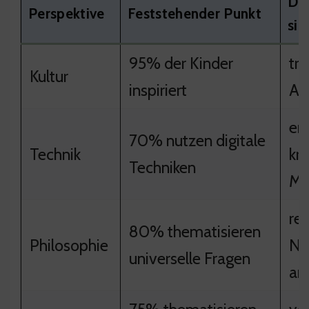
Dar
Perspektive
Feststehender Punkt
sic
95% der Kinder
tr
Kultur
inspiriert
An
er
70% nutzen digitale
Technik
kr
Techniken
Mö
re
80% thematisieren
Philosophie
Na
universelle Fragen
an