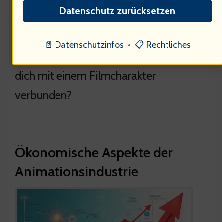
Datenschutz zurücksetzen
machen. Diese Identifikation fördert
das Verständnis für komplexe
📄 Datenschutzinfos
•
📋 Rechtliches
emotionale Themen. Wie oft fühlst du
dich mit einem Filmcharakter
verbunden?
Ökonomische Aspekte der
Animationsindustrie