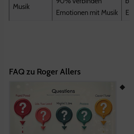
90% verbinden
ble
Musik
Emotionen mit Musik
Er
FAQ zu Roger Allers
◆