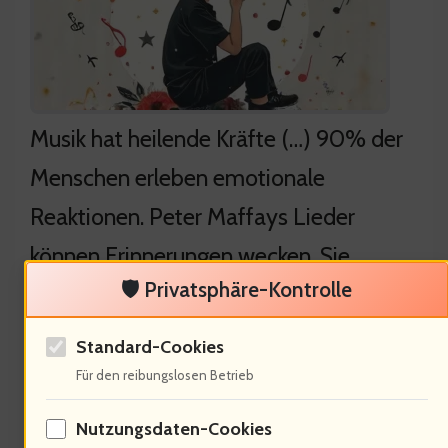
Musik hat heilende Kräfte (…) 90% der
Menschen erleben emotionale
Reaktionen. Peter Maffays Lieder
können Erinnerungen wecken. Sie
🛡️ Privatsphäre-Kontrolle
berühren tief. Welche Rolle spielt die
Musik in der Therapie?
Standard-Cookies
Für den reibungslosen Betrieb
Nutzungsdaten-Cookies