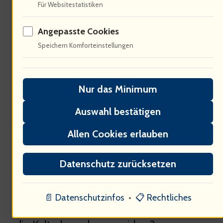
Ökonomische Aspekte von
Für Websitestatistiken
Live-Konzerten
Angepasste Cookies
Speichern Komforteinstellungen
Nur das Minimum
Auswahl bestätigen
Allen Cookies erlauben
Konzerte generieren Einnahmen. 70%
Datenschutz zurücksetzen
der Künstler verdienen durch Live-
Auftritte. Peter Maffayswird bedeutend
📄 Datenschutzinfos
•
📋 Rechtliches
für die Wirtschaft. Wie wird sich das auf