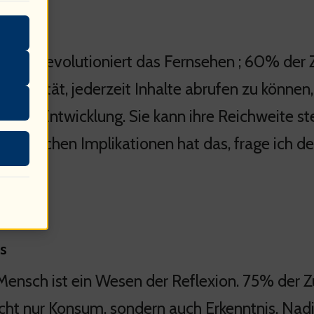
aming revolutioniert das Fernsehen ; 60% de
lexibilität, jederzeit Inhalte abrufen zu können
dieser Entwicklung. Sie kann ihre Reichweite s
osophischen Implikationen hat das, frage ich d
ns
Mensch ist ein Wesen der Reflexion. 75% der Z
icht nur Konsum, sondern auch Erkenntnis. Nadi