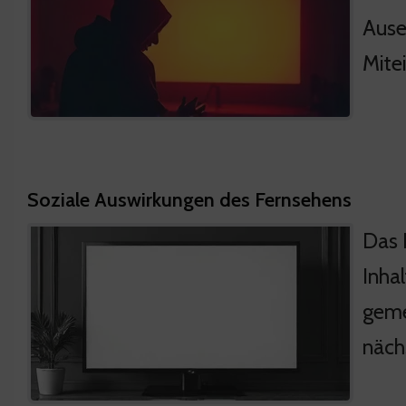
Ause
Mite
Soziale Auswirkungen des Fernsehens
Das 
Inha
geme
näch