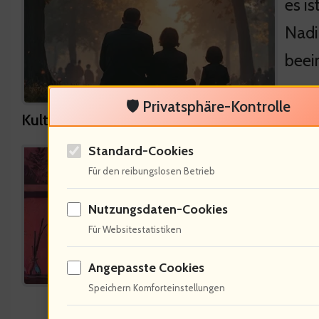
es i
Nadi
beei
🛡️ Privatsphäre-Kontrolle
Kulturelle Bedeutung des Fernsehens
Standard-Cookies
Die 
Für den reibungslosen Betrieb
Wie 
Nutzungsdaten-Cookies
Sehn
Für Websitestatistiken
gest
Angepasste Cookies
Speichern Komforteinstellungen