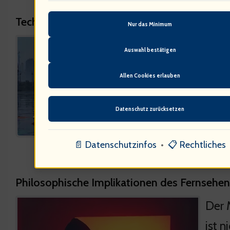
Technologische Entwicklungen im TV
Nur das Minimum
Stre
Auswahl bestätigen
Die F
Allen Cookies erlauben
von 
phil
Datenschutz zurücksetzen
📄 Datenschutzinfos
•
📋 Rechtliches
Philosophische Implikationen des Fernsehe
Der 
ist n