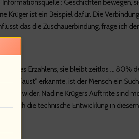
st Informationsquelle : Geschichten bewegen, s
ne Krüger ist ein Beispiel dafür. Die Verbindun
nflusst das die Zuschauerbindung, frage ich d
Kunst des Erzählens, sie bleibt zeitlos … 80%
ich in "Faust" erkannte, ist der Mensch ein Su
süchte wider. Nadine Krügers Auftritte sind mo
altet sich die technische Entwicklung in diese