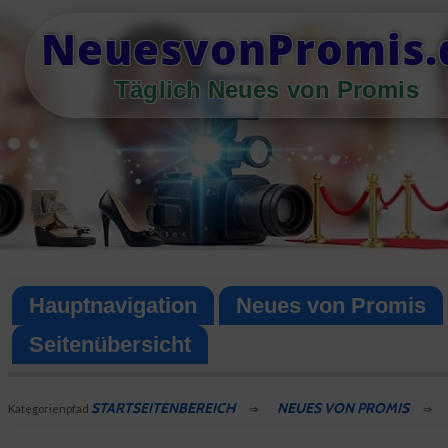
Skip
NeuesvonPromis.
to
content
Täglich Neues von Promis
Hauptnavigation
Neues von Promis
Seitenübersicht
STARTSEITENBEREICH
NEUES VON PROMIS
Kategorienpfad
⇒
⇒