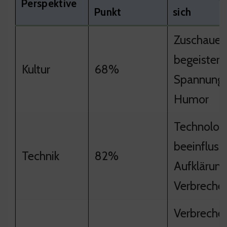
Perspektive
Punkt
sich
Zuschauer 
begeistert
Kultur
68%
Spannung 
Humor
Technolog
beeinflusst
Technik
82%
Aufklärung
Verbreche
Verbreche