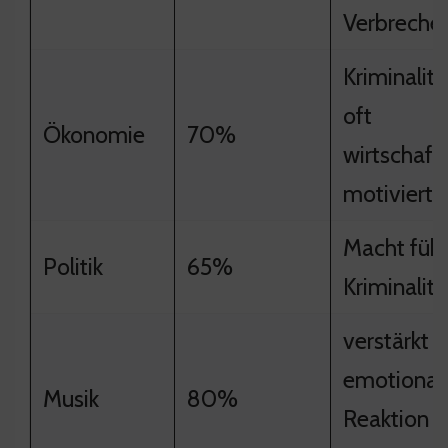
Verbreche
Kriminalität
oft
Ökonomie
70%
wirtschaftl
motiviert
Macht führ
Politik
65%
Kriminalitä
verstärkt d
emotional
Musik
80%
Reaktion d