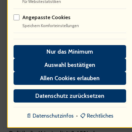
Für Websitestatistiken
Angepasste Cookies
Politische Dimensionen der
Speichern Komforteinstellungen
Kriminalität
Nur das Minimum
Auswahl bestätigen
Allen Cookies erlauben
Datenschutz zurücksetzen
Adam, du hast die ökonomischen
📄 Datenschutzinfos
•
📋 Rechtliches
Einflüsse erwähnt. Wie beeinflusst die