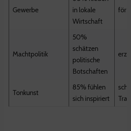
Gewerbe
in lokale
förd
Wirtschaft
50%
schätzen
Machtpolitik
erze
politische
Botschaften
85% fühlen
scha
Tonkunst
sich inspiriert
Tran