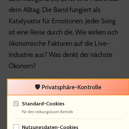
dem Alltag. Die Band fungiert als
Katalysator für Emotionen. Jeder Song
ist eine Reise durch die. Wie wirken sich
ökonomische Faktoren auf die Live-
Industrie aus? Was denkt der nächste
Ökonom?
🛡️ Privatsphäre-Kontrolle
Ökonomische Aspekte der Live-
Standard-Cookies
Industrie
Für den reibungslosen Betrieb
Nutzungsdaten-Cookies