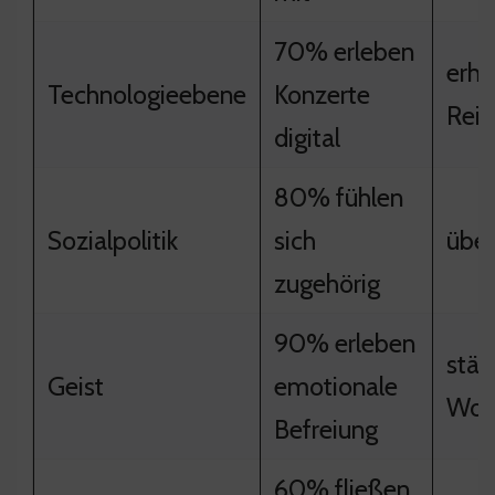
70% erleben
erhö
Technologieebene
Konzerte
Reic
digital
80% fühlen
Sozialpolitik
sich
über
zugehörig
90% erleben
stär
Geist
emotionale
Woh
Befreiung
60% fließen