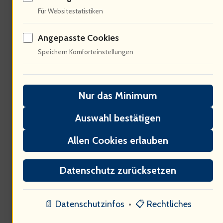
Für Websitestatistiken
Angepasste Cookies
Speichern Komforteinstellungen
Metallica generiert immense
Nur das Minimum
Einnahmen! 60% der Ticketverkäufe
Auswahl bestätigen
fließen in die lokale Wirtschaft :
Allen Cookies erlauben
Konzerte schaffen Arbeitsplätze und
Datenschutz zurücksetzen
fördern den Tourismus – Die "M72
World Tour" ist ein wirtschaftlicher
📄 Datenschutzinfos
•
📋 Rechtliches
Motor. Jedes Konzert hat weitreichende