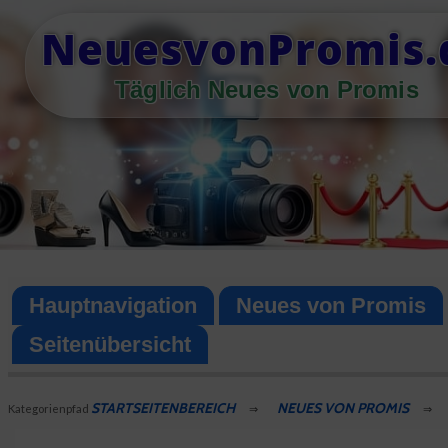
Skip
NeuesvonPromis.
to
content
Täglich Neues von Promis
Hauptnavigation
Neues von Promis
Seitenübersicht
STARTSEITENBEREICH
NEUES VON PROMIS
Kategorienpfad
⇒
⇒