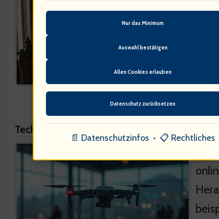
Komi
Nur das Minimum
Humo
Auswahl bestätigen
Wie 
Allen Cookies erlauben
Datenschutz zurücksetzen
Technologische Entwicklungen im Journalis
📄 Datenschutzinfos
•
📋 Rechtliches
Tech
onli
Hera
beis