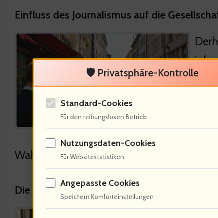
Einfluss des Journalismus auf die Gesellscha
Derh
info
🛡️ Privatsphäre-Kontrolle
eine 
von 
Standard-Cookies
der 
Für den reibungslosen Betrieb
ist e
Nutzungsdaten-Cookies
Wahrnehmung von Wahrheit in der Gesells
Für Websitestatistiken
Angepasste Cookies
Die Rolle der Comedy in der Medienkritik
Speichern Komforteinstellungen
Die 