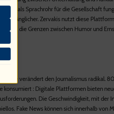
ker oft als Sprachrohr für die Gesellschaft fu
r zugänglicher. Zervakis nutzt diese Plattfo
wird sie die Grenzen zwischen Humor und Ernst
mus
nologie verändert den Journalismus radikal. 
ne konsumiert : Digitale Plattformen bieten ne
usforderungen. Die Geschwindigkeit, mit der In
piellos. Fake News können sich innerhalb von Mi