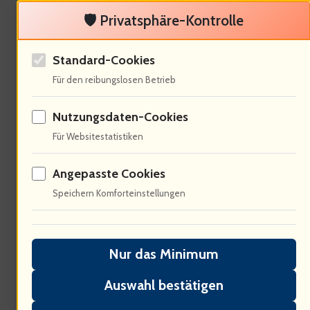
Kreislauf, der schwer zu durchbrechen
🛡️ Privatsphäre-Kontrolle
ist. Wie können wir uns von diesen
Standard-Cookies
Erwartungen befreien?
Für den reibungslosen Betrieb
Nutzungsdaten-Cookies
Für Websitestatistiken
Ökonomische Aspekte des
Schönheitsmarktes
Angepasste Cookies
Speichern Komforteinstellungen
Nur das Minimum
Auswahl bestätigen