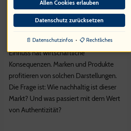
Allen Cookies erlauben
Der Schönheitsmarkt boomt, 50% der
Datenschutz zurücksetzen
Menschen investieren in ihr Aussehen …
📄 Datenschutzinfos
•
📋 Rechtliches
Die Geissens sind Teil dieses Trends. Ihr
Einfluss hat wirtschaftliche
Konsequenzen. Marken und Produkte
profitieren von solchen Darstellungen.
Die Frage ist: Wie nachhaltig ist dieser
Markt? Und was passiert mit dem Wert
von Authentizität?