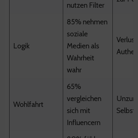
nutzen Filter
85% nehmen
soziale
Verlust
Logik
Medien als
Authent
Wahrheit
wahr
65%
vergleichen
Unzure
Wohlfahrt
sich mit
Selbst
Influencern