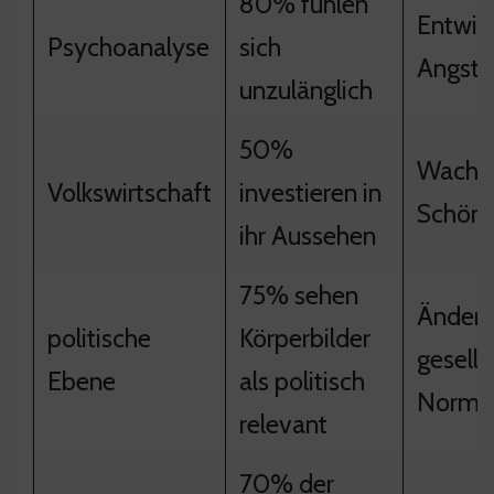
80% fühlen
Entwic
Psychoanalyse
sich
Angstz
unzulänglich
50%
Wachs
Volkswirtschaft
investieren in
Schönh
ihr Aussehen
75% sehen
Änder
politische
Körperbilder
gesells
Ebene
als politisch
Norme
relevant
70% der