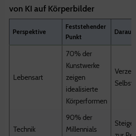
von KI auf Körperbilder
Feststehender
Perspektive
Daraus 
Punkt
70% der
Kunstwerke
Verzerr
Lebensart
zeigen
Selbstb
idealisierte
Körperformen
90% der
Steige
Technik
Millennials
zur Per