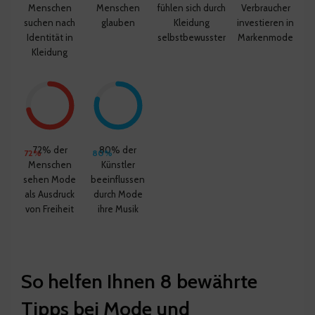
Menschen
Menschen
fühlen sich durch
Verbraucher
suchen nach
glauben
Kleidung
investieren in
Identität in
selbstbewusster
Markenmode
Kleidung
72% der
80% der
72%
80%
Menschen
Künstler
sehen Mode
beeinflussen
als Ausdruck
durch Mode
von Freiheit
ihre Musik
So helfen Ihnen 8 bewährte
Tipps bei Mode und