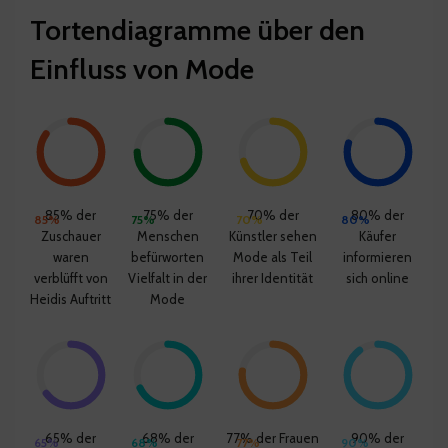
Tortendiagramme über den
Einfluss von Mode
85% der
75% der
70% der
80% der
85%
75%
70%
80%
Zuschauer
Menschen
Künstler sehen
Käufer
waren
befürworten
Mode als Teil
informieren
verblüfft von
Vielfalt in der
ihrer Identität
sich online
Heidis Auftritt
Mode
65% der
68% der
77% der Frauen
90% der
65%
68%
77%
90%