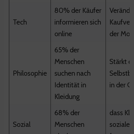
80% der Käufer
Verände
Tech
informieren sich
Kaufverh
online
der Mo
65% der
Menschen
Stärkt d
Philosophie
suchen nach
Selbstb
Identität in
in der G
Kleidung
68% der
dass Kl
Sozial
Menschen
soziale 