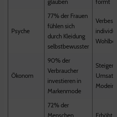
glauben
formt
77% der Frauen
Verbess
fühlen sich
Psyche
individu
durch Kleidung
Wohlbef
selbstbewusster
90% der
Steigert
Verbraucher
Ökonom
Umsatz 
investieren in
Modeind
Markenmode
72% der
Menschen
Erhöht 