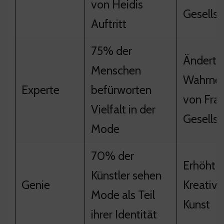
von Heidis
Gesellsc
Auftritt
75% der
Ändert d
Menschen
Wahrne
Experte
befürworten
von Frau
Vielfalt in der
Gesellsc
Mode
70% der
Erhöht d
Künstler sehen
Genie
Kreativit
Mode als Teil
Kunst
ihrer Identität