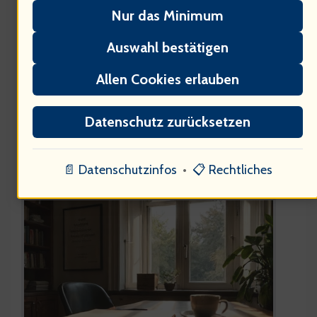
der Verbraucher. Wie sieht das nächste
Nur das Minimum
Genie die soziale Verantwortung in der
Auswahl bestätigen
heutigen Geschäftswelt?
Allen Cookies erlauben
Datenschutz zurücksetzen
Psychologische Aspekte des
📄 Datenschutzinfos
•
📋 Rechtliches
Unternehmertums