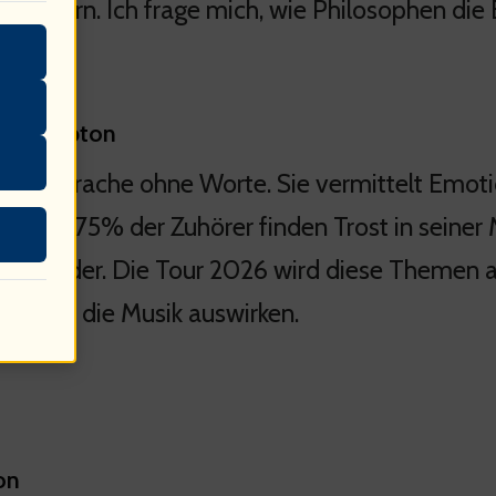
erbessern. Ich frage mich, wie Philosophen die
ric Clapton
k ist Sprache ohne Worte. Sie vermittelt Emot
ründig. 75% der Zuhörer finden Trost in seiner 
en wider. Die Tour 2026 wird diese Themen aufg
kte auf die Musik auswirken.
on