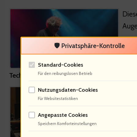
Dies
Augen
🛡️ Privatsphäre-Kontrolle
Standard-Cookies
Für den reibungslosen Betrieb
Technologische Einflüsse auf die Musik von 
Nutzungsdaten-Cookies
Die D
Für Websitestatistiken
Produ
komb
Angepasste Cookies
Speichern Komforteinstellungen
einz