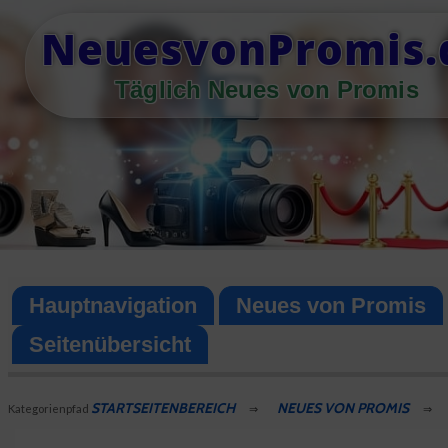
Skip
NeuesvonPromis.
to
content
Täglich Neues von Promis
Hauptnavigation
Neues von Promis
Seitenübersicht
STARTSEITENBEREICH
NEUES VON PROMIS
Kategorienpfad
⇒
⇒