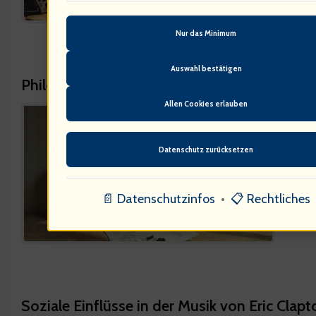
zu v
Nur das Minimum
Auswahl bestätigen
Philosophische Perspektiven zur Musik von E
Allen Cookies erlauben
Musi
tiefg
Datenschutz zurücksetzen
Them
Aspe
📄 Datenschutzinfos
•
📋 Rechtliches
Soziale Einflüsse in der Musik von Eric Clapt