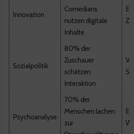
Comedians
Er
Innovation
nutzen digitale
Zi
Inhalte
80% der
Zuschauer
Ve
Sozialpolitik
schätzen
Sh
Interaktion
70% der
Menschen lachen
Er
Psychoanalyse
zur
Wo