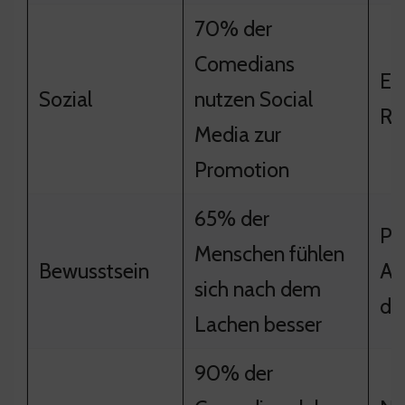
70% der
Comedians
Er
Sozial
nutzen Social
Re
Media zur
Promotion
65% der
Po
Menschen fühlen
Bewusstsein
Au
sich nach dem
di
Lachen besser
90% der