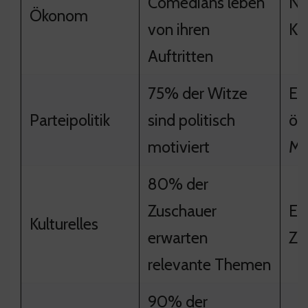
Comedians leben
Na
Ökonom
von ihren
Ka
Auftritten
75% der Witze
Ein
Parteipolitik
sind politisch
öf
motiviert
Me
80% der
Zuschauer
Er
Kulturelles
erwarten
Zu
relevante Themen
90% der