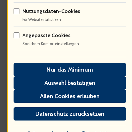
Comedy-Industrie
Nutzungsdaten-Cookies
Für Websitestatistiken
Angepasste Cookies
Speichern Komforteinstellungen
Nur das Minimum
90% der Comedians leben von ihren
Auswahl bestätigen
Auftritten. Till Reiners’ Tour ist ein
Allen Cookies erlauben
Paradebeispiel. Die Ticketverkäufe sind
Datenschutz zurücksetzen
eine Hauptquelle des Einkommens.
Sponsoren und Merchandising spielen