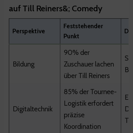
auf Till Reiners&; Comedy
Feststehender
Perspektive
Dar
Punkt
90% der
St
Bildung
Zuschauer lachen
Be
über Till Reiners
85% der Tournee-
Er
Logistik erfordert
Digitaltechnik
Du
präzise
To
Koordination