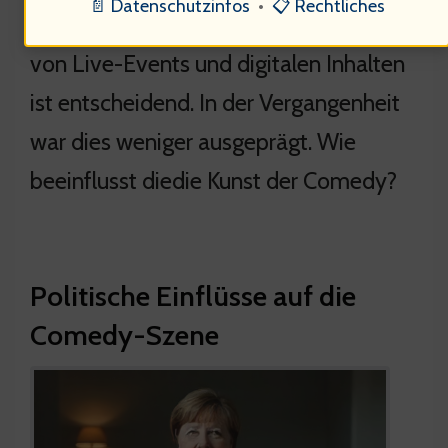
📄 Datenschutzinfos
•
📋 Rechtliches
ebenfalls eine Rolle — Die Verknüpfung
von Live-Events und digitalen Inhalten
ist entscheidend. In der Vergangenheit
war dies weniger ausgeprägt. Wie
beeinflusst diedie Kunst der Comedy?
Politische Einflüsse auf die
Comedy-Szene