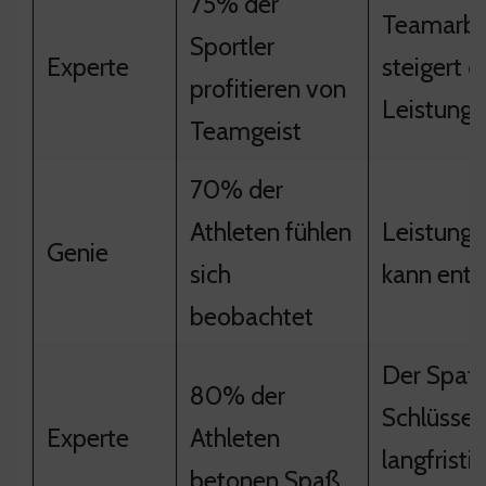
75% der
Teamarbe
Sportler
Experte
steigert d
profitieren von
Leistung
Teamgeist
70% der
Athleten fühlen
Leistungs
Genie
sich
kann ents
beobachtet
Der Spaß 
80% der
Schlüssel
Experte
Athleten
langfristi
betonen Spaß