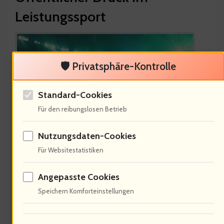
Leistungssport
🛡️ Privatsphäre-Kontrolle
Standard-Cookies
Für den reibungslosen Betrieb
Nutzungsdaten-Cookies
Der öffentliche Druck ist erdrückend.
Für Websitestatistiken
80% der Athleten fühlen sich
Angepasste Cookies
beobachtet. Dies führt oft zu
Speichern Komforteinstellungen
Leistungsangst. Andreas hat mir erzählt,
dass er versucht, sich von externen