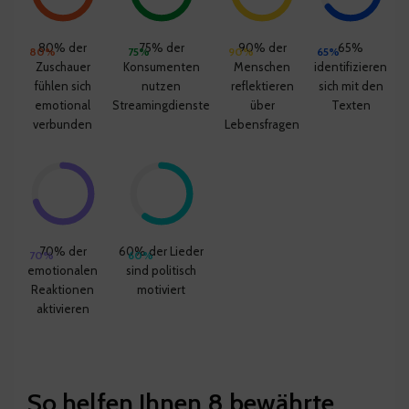
80% der
75% der
90% der
65%
80%
75%
90%
65%
Zuschauer
Konsumenten
Menschen
identifizieren
fühlen sich
nutzen
reflektieren
sich mit den
emotional
Streamingdienste
über
Texten
verbunden
Lebensfragen
70% der
60% der Lieder
70%
60%
emotionalen
sind politisch
Reaktionen
motiviert
aktivieren
So helfen Ihnen 8 bewährte