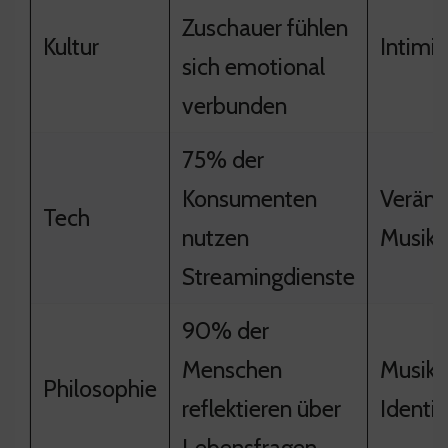
Zuschauer fühlen
Kultur
Intimit
sich emotional
verbunden
75% der
Konsumenten
Veränd
Tech
nutzen
Musikm
Streamingdienste
90% der
Menschen
Musik 
Philosophie
reflektieren über
Identi
Lebensfragen