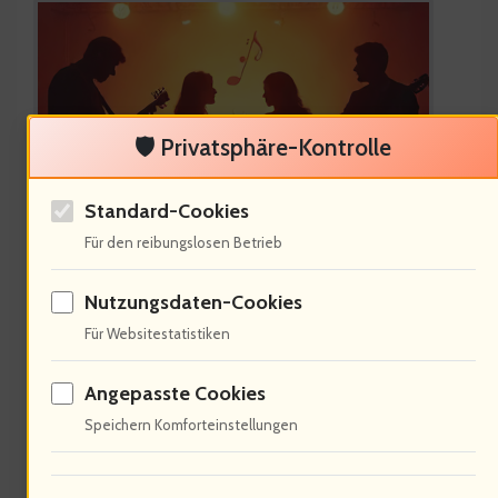
🛡️ Privatsphäre-Kontrolle
Standard-Cookies
Musik ist ein soziales Phänomen.
Für den reibungslosen Betrieb
Grönemeyers Lieder sind ein Spiegel
Nutzungsdaten-Cookies
der. 65% der Zuhörer identifizieren sich
Für Websitestatistiken
mit seinen Texten, die oft soziale
Angepasste Cookies
Ungerechtigkeiten thematisieren. Seine
Speichern Komforteinstellungen
Tour schafft eine Plattform für Dialog