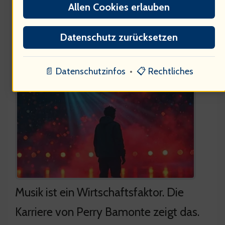
Allen Cookies erlauben
Datenschutz zurücksetzen
Ökonomische Aspekte der
Musikindustrie
📄 Datenschutzinfos
•
📋 Rechtliches
Musik ist ein Wirtschaftsfaktor. Die
Karriere von Perry Bamonte zeigt das.