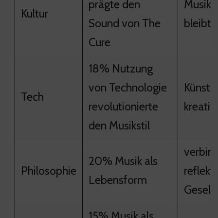
prägte den
Musikg
Kultur
Sound von The
bleibt 
Cure
18% Nutzung
von Technologie
Künstl
Tech
revolutionierte
kreativ
den Musikstil
verbin
20% Musik als
Philosophie
reflekti
Lebensform
Gesell
15% Musik als