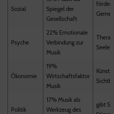
fördert
Sozial
Spiegel der
Gemein
Gesellschaft
22% Emotionale
Therapi
Psyche
Verbindung zur
Seele
Musik
19%
Künstl
Ökonomie
Wirtschaftsfaktor
Sichtba
Musik
17% Musik als
gibt S
Politik
Werkzeug des