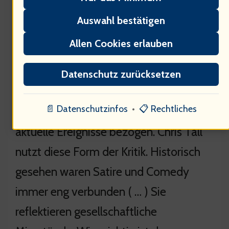
Auswahl bestätigen
Allen Cookies erlauben
Datenschutz zurücksetzen
Comedy ist ein Werkzeug der Kritik.
📄 Datenschutzinfos
•
📋 Rechtliches
80% der politischen Witze sind auf
aktuelle Ereignisse bezogen. Chris Tall
nutzt diese Form der Kritik. Historisch
gesehen waren Satire und Comedy
immer eng verbunden ( … ) Sie
reflektieren gesellschaftliche