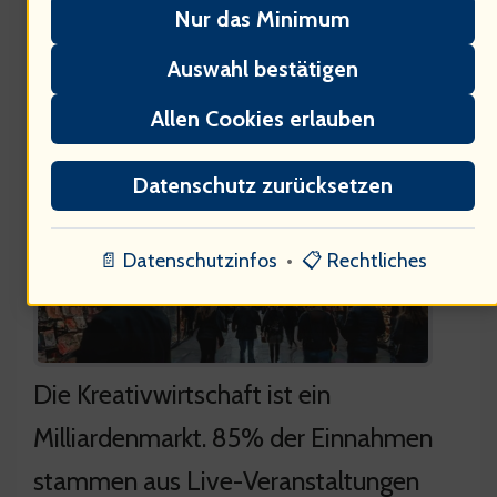
Nur das Minimum
Ökonomische Einflüsse auf die
Auswahl bestätigen
Musikindustrie
Allen Cookies erlauben
Datenschutz zurücksetzen
📄 Datenschutzinfos
•
📋 Rechtliches
Die Kreativwirtschaft ist ein
Milliardenmarkt. 85% der Einnahmen
stammen aus Live-Veranstaltungen