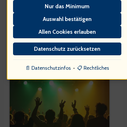
Wohlbefinden » Ich frage mich: Wie
Nur das Minimum
beeinflussen wirtschaftliche Faktoren
Auswahl bestätigen
die Musikindustrie?
Allen Cookies erlauben
Datenschutz zurücksetzen
Ökonomische Aspekte der
Musikindustrie
📄 Datenschutzinfos
•
📋 Rechtliches