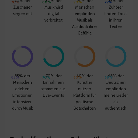
70% der
80% der
90% der
75% der
70%
80%
90%
75%
Zuschauer
Musik wird
Menschen
Zuhörer
singen mit
digital
empfinden
finden Trost
verbreitet
Musik als
in ihren
Ausdruck ihrer
Texten
Gefühle
85% der
70% der
60% der
68% der
85%
70%
60%
68%
Menschen
Einnahmen
Künstler
Deutschen
erleben
stammen aus
nutzen
empfinden
Emotionen
Live-Events
Plattform für
meine Lieder
intensiver
politische
als
durch Musik
Botschaften
authentisch